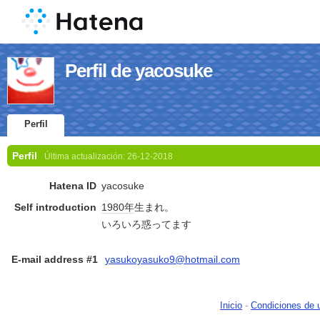
Perfil de yacosuke
Perfil
Perfil
Última actualización:
26-12-2018
Hatena ID
yacosuke
Self introduction
1980年
生まれ。
いろいろ惑ってます
E-mail address #1
yasukoyasuko9@hotmail.com
Inicio
-
Condiciones de 