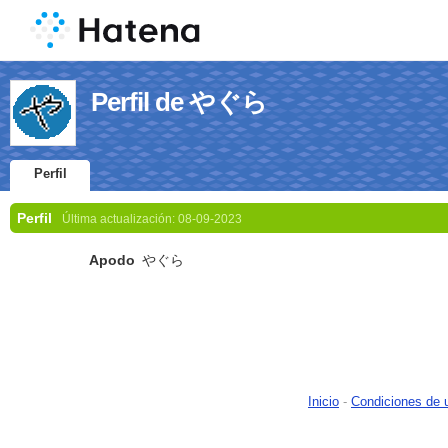
Perfil de やぐら
Perfil
Perfil
Última actualización:
08-09-2023
Apodo
やぐら
Inicio
-
Condiciones de 