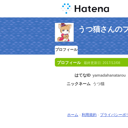
うつ猫さんの
プロフィール
プロフィール
最終更新日:
2017/12/08
はてなID
yamadahanatarou
ニックネーム
うつ猫
ホーム
-
利用規約
-
プライバシーポ