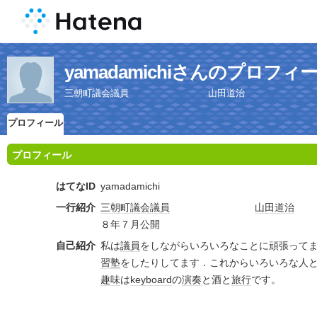
yamadamichiさんのプロフィ
三朝町議会議員 山田道治 平
プロフィール
プロフィール
はてなID
yamadamichi
一行紹介
三朝町
議会
議員
山田道治
８年７月公開
自己紹介
私は
議員
をしながらいろいろなことに頑張って
習塾
をしたりしてます．これからいろいろな人
趣味
は
keyboard
の
演奏
と酒と
旅行
です。