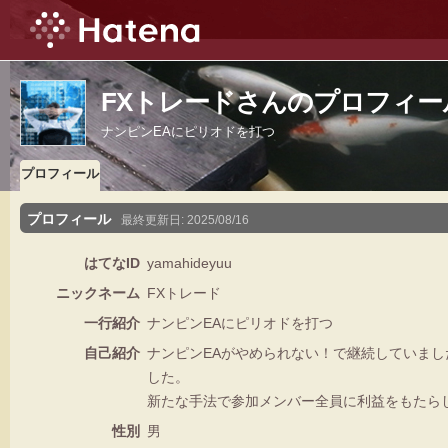
FXトレードさんのプロフィー
ナンピンEAにピリオドを打つ
プロフィール
プロフィール
最終更新日:
2025/08/16
はてなID
yamahideyuu
ニックネーム
FXトレード
一行紹介
ナンピンEAにピリオドを打つ
自己紹介
ナンピンEAがやめられない！で継続していま
した。
新たな手法で参加メンバー全員に利益をもたら
性別
男