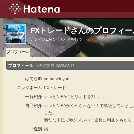
FXトレードさんのプロフィー
ナンピンEAにピリオドを打つ
プロフィール
プロフィール
最終更新日:
2025/08/16
はてなID
yamahideyuu
ニックネーム
FXトレード
一行紹介
ナンピンEAにピリオドを打つ
自己紹介
ナンピンEAがやめられない！で継続していま
した。
新たな手法で参加メンバー全員に利益をもたら
性別
男