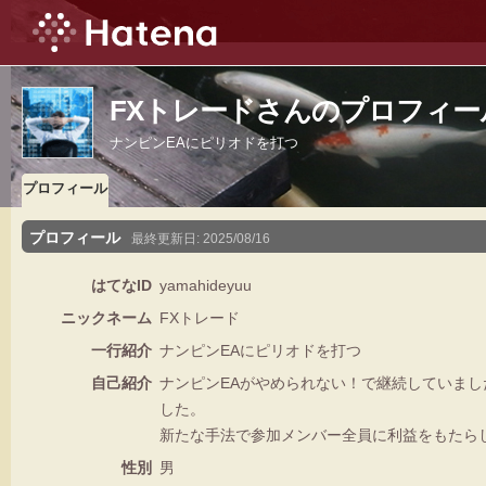
FXトレードさんのプロフィー
ナンピンEAにピリオドを打つ
プロフィール
プロフィール
最終更新日:
2025/08/16
はてなID
yamahideyuu
ニックネーム
FXトレード
一行紹介
ナンピンEAにピリオドを打つ
自己紹介
ナンピンEAがやめられない！で継続していま
した。
新たな手法で参加メンバー全員に利益をもたら
性別
男