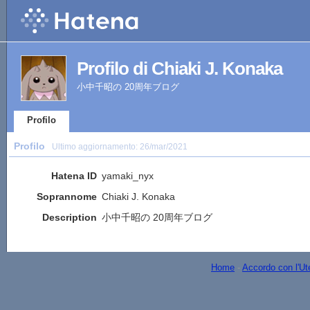
Profilo di Chiaki J. Konaka
小中千昭の 20周年ブログ
Profilo
Profilo
Ultimo aggiornamento:
26/mar/2021
Hatena ID
yamaki_nyx
Soprannome
Chiaki J. Konaka
Description
小中千昭の 20周年ブログ
Home
-
Accordo con l'Ut