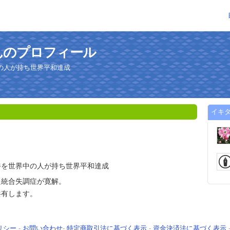
んのプロフィール
の人が持ち世界平和達成
イキ
裕を世界中の人が持ち世界平和達成
た統合失調症が寛解。
共有します。
リシー
-
お問い合わせ
-
特定商取引法に基づく表示
-
資金決済法に基づく表示