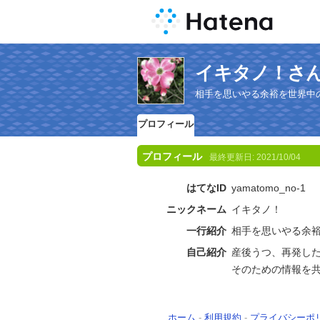
イキタノ！さ
相手を思いやる余裕を世界中
プロフィール
プロフィール
最終更新日:
2021/10/04
はてなID
yamatomo_no-1
ニックネーム
イキタノ！
一行紹介
相手を思いやる余
自己紹介
産後うつ、再発し
そのための情報を
ホーム
-
利用規約
-
プライバシーポ