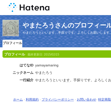
やまたろうさんのプロフィー
やまたろうといいます。手探りです。よろしくお願いします
プロフィール
プロフィール
最終更新日:
2015/02/15
はてなID
yamayamaring
ニックネーム
やまたろう
一行紹介
やまたろうといい
ます
。手探りです。よろしく
ホーム
-
利用規約
-
プライバシーポリシー
-
お問い合わせ
-
特定商取