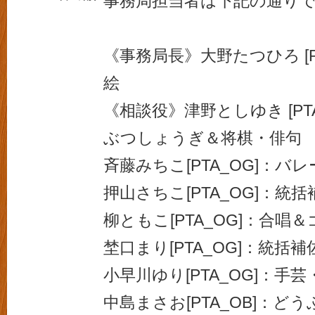
事務局担当者は下記の通り
《事務局長》大野たつひろ [P
絵
《相談役》津野としゆき [PT
ぶつしょうぎ＆将棋・俳句
斉藤みちこ[PTA_OG]：バ
押山さちこ[PTA_OG]：統括
柳ともこ[PTA_OG]：合唱
埜口まり[PTA_OG]：統括補
小早川ゆり[PTA_OG]：手
中島まさお[PTA_OB]：ど