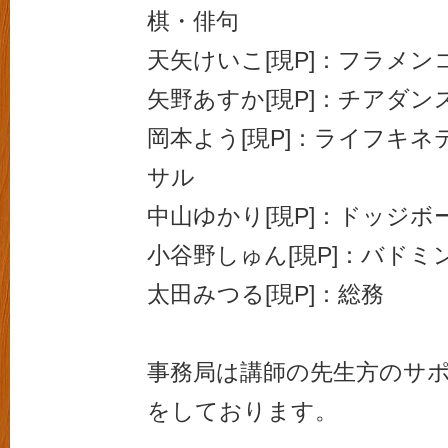
棋・俳句
天矢けいこ[現P]：フラメン
矢野あすか[現P]：チアダン
岡本よう[現P]：ライフキ
サル
中山ゆかり[現P]：ドッジボ
小谷野しゅん[現P]：バドミ
太田みつる[現P]：総務
事務局は講師の先生方のサ
をしております。