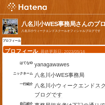
八名川小WES事務局さんのプ
八名川小ウィークエンドスクールオフィシャルブログです
プロフィール
プロフィール
最終更新日:
2023/05/16
はてなID
yanagawawes
ニックネーム
八名川小WES事務局
一行紹介
八名川小ウィー
クエ
ンド
ス
ブログ
です
自己紹介