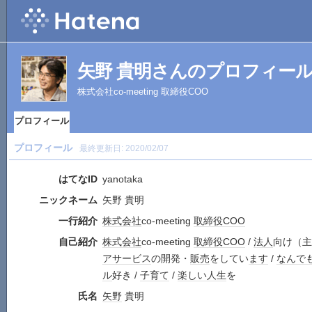
矢野 貴明さんのプロフィー
株式会社co-meeting 取締役COO
プロフィール
プロフィール
最終更新日:
2020/02/07
はてなID
yanotaka
ニックネーム
矢野 貴明
一行紹介
株式会社
co-meeting
取締役
COO
自己紹介
株式会社
co-meeting
取締役
COO
/
法人
向け（主
ア
サービス
の開発・
販売
をしてい
ます
/
なんで
ル
好き /
子育て
/
楽しい
人生
を
氏名
矢野
貴明