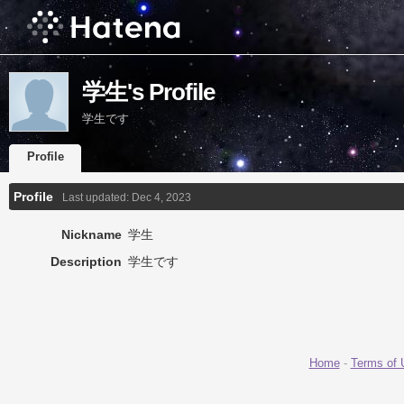
学生's Profile
学生です
Profile
Profile
Last updated:
Dec 4, 2023
Nickname
学生
Description
学生です
Home
-
Terms of 