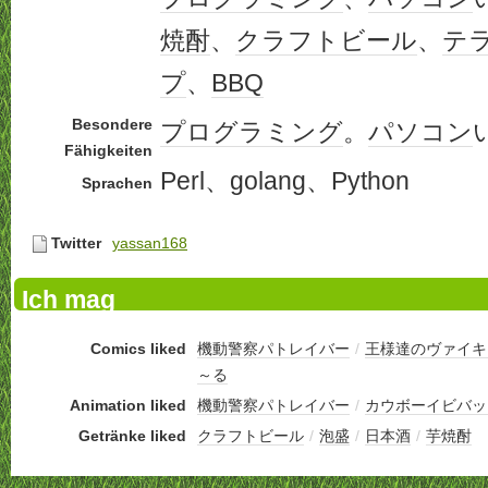
焼酎
、
クラフトビール
、
テ
プ
、
BBQ
Besondere
プログラミング
。
パソコン
Fähigkeiten
Perl、golang、Python
Sprachen
Twitter
yassan168
Ich mag
Comics liked
機動警察パトレイバー
/
王様達のヴァイキ
～る
Animation liked
機動警察パトレイバー
/
カウボーイビバッ
Getränke liked
クラフトビール
/
泡盛
/
日本酒
/
芋焼酎