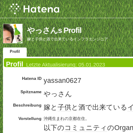
やっさんs Profil
嫁と子供と酒で出来ているインフラエンジニア
Profil
Profil
Letzte Aktualisierung:
05.01.2023
Hatena ID
yassan0627
Spitzname
やっさん
Beschreibung
嫁と
子供
と酒で出来ている
Vorstellung
沖縄
生
まれ
の
京都
在住。
以下の
コミュニティ
のOrga