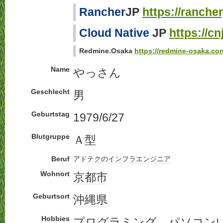
Rancher
JP
https://ranche
Cloud Native
JP
https://c
Redmine
.
Osaka
https://redmine-osaka.co
Name
やっさん
Geschlecht
男
Geburtstag
1979/6/27
Blutgruppe
Ａ型
Beruf
アド
テク
の
インフラ
エンジニア
Wohnort
京都市
Geburtsort
沖縄県
Hobbies
プログラミング
、
パソコン