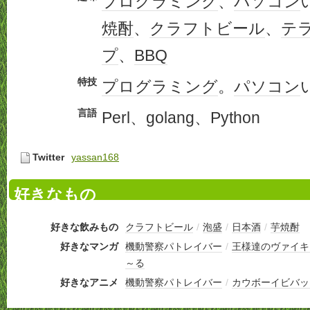
プログラミング
、
パソコン
焼酎
、
クラフトビール
、
テ
プ
、
BBQ
特技
プログラミング
。
パソコン
言語
Perl、golang、Python
Twitter
yassan168
好きなもの
好きな飲みもの
クラフトビール
/
泡盛
/
日本酒
/
芋焼酎
好きなマンガ
機動警察パトレイバー
/
王様達のヴァイキ
～る
好きなアニメ
機動警察パトレイバー
/
カウボーイビバッ