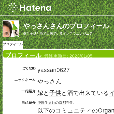
やっさんさんのプロフィール
嫁と子供と酒で出来ているインフラエンジニア
プロフィール
プロフィール
最終更新日:
2023/01/05
はてなID
yassan0627
ニックネーム
やっさん
一行紹介
嫁と
子供
と酒で出来ている
自己紹介
沖縄
生
まれ
の
京都
在住。
以下の
コミュニティ
のOrga