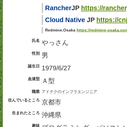
Rancher
JP
https://ranche
Cloud Native
JP
https://c
Redmine
.
Osaka
https://redmine-osaka.co
氏名
やっさん
性別
男
誕生日
1979/6/27
血液型
Ａ型
職業
アド
テク
の
インフラ
エンジニア
住んでいるところ
京都市
生まれたところ
沖縄県
趣味