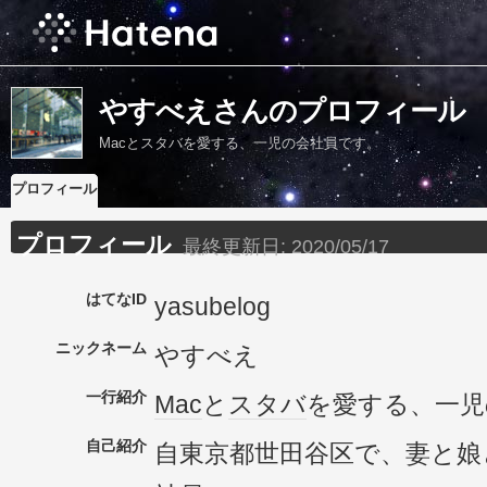
やすべえさんのプロフィール
Macとスタバを愛する、一児の会社員です。
プロフィール
プロフィール
最終更新日:
2020/05/17
はてなID
yasubelog
ニックネーム
やすべえ
一行紹介
Mac
と
スタバ
を愛する、一児
自己紹介
自東京都世田谷区で、妻と娘