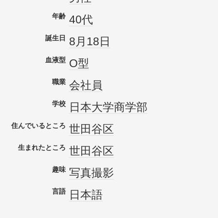
年齢
40代
誕生日
8月18日
血液型
O型
職業
会社員
学校
日本大学
商学部
住んでいるところ
世田谷区
生まれたところ
世田谷区
趣味
写真
撮影
言語
日本語