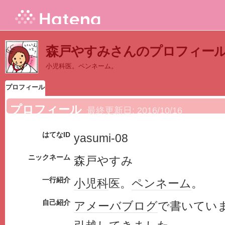
森戸やすみさんのプロフィー
小児科医。ペンネーム。
プロフィール
プロフィール
最終更新日:
2016/10/16
はてなID
yasumi-08
ニックネーム
森戸やすみ
一行紹介
小児科
医。
ペンネーム
。
自己紹介
アメーバブログ
で書いてい