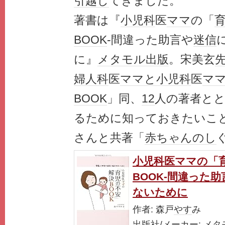
引越し
てきました。
著書は『
小児科
医
ママ
の「
BOOK
‐間違った助言や
迷信
に』
メタモル出版
。宋美玄
婦人科
医
ママと
小児科
医
マ
BOOK
」同、
12
人の著者と
るために知っておきたいこ
さんと共著「
赤ちゃん
のし
小児科医ママの「
BOOK‐間違った
ないために
作者:
森戸
やす
み
出版社
/
メーカー
:
メタ