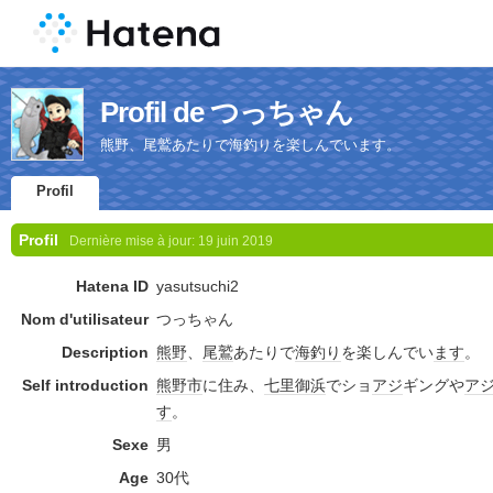
Profil de つっちゃん
熊野、尾鷲あたりで海釣りを楽しんでいます。
Profil
Profil
Dernière mise à jour:
19 juin 2019
Hatena ID
yasutsuchi2
Nom d'utilisateur
つっちゃん
Description
熊野
、
尾鷲
あたりで
海釣り
を楽しんでい
ます
。
Self introduction
熊野市
に住み、
七里御浜
でショ
アジ
ギングや
ア
す
。
Sexe
男
Age
30代