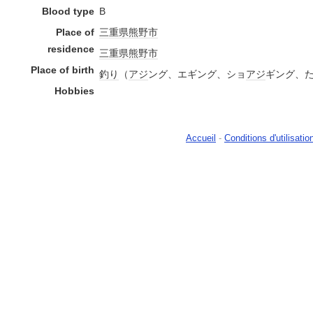
Blood type
B
Place of
三重県
熊野市
residence
三重県
熊野市
Place of birth
釣り
（
アジ
ング、エギング、ショ
アジ
ギング、
Hobbies
Accueil
-
Conditions d'utilisatio