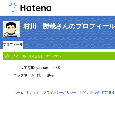
村川 勝哉さんのプロフィー
プロフィール
プロフィール
最終更新日:
2017/03/19
はてなID
yatsume-9968
ニックネーム
村川 勝哉
ホーム
-
利用規約
-
プライバシーポリシー
-
お問い合わせ
-
特定商取