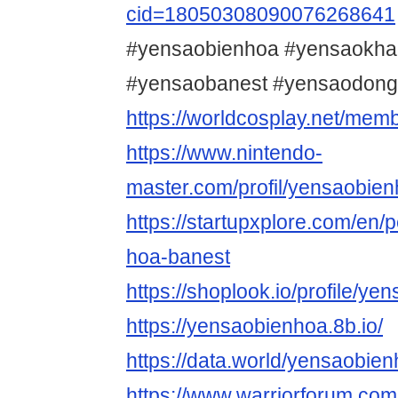
cid=18050308090076268641
#yensaobienhoa #yensaokh
#yensaobanest #yensaodong
https://worldcosplay.net/me
https://www.nintendo-
master.com/profil/yensaobie
https://startupxplore.com/en/
hoa-banest
https://shoplook.io/profile/y
https://yensaobienhoa.8b.io/
https://data.world/yensaobie
https://www.warriorforum.co