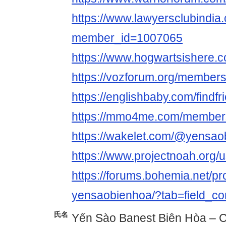
https://www.lawyersclubindia.
member_id=1007065
https://www.hogwartsishere.
https://vozforum.org/member
https://englishbaby.com/findfr
https://mmo4me.com/member
https://wakelet.com/@yensao
https://www.projectnoah.org
https://forums.bohemia.net/pr
yensaobienhoa/?tab=field_co
氏名
Yến Sào Banest Biên Hòa – 