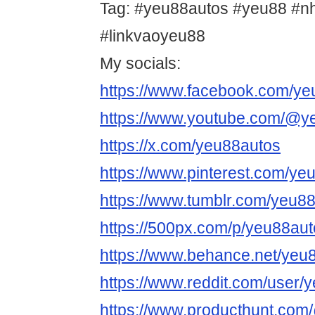
Tag: #yeu88autos #yeu88 #n
#linkvaoyeu88
My socials:
https://www.facebook.com/ye
https://www.youtube.com/@y
https://x.com/yeu88autos
https://www.pinterest.com/ye
https://www.tumblr.com/yeu8
https://500px.com/p/yeu88au
https://www.behance.net/yeu
https://www.reddit.com/user/
https://www.producthunt.co