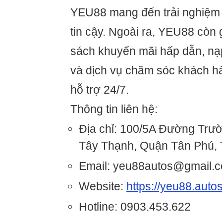
YEU88 mang đến trải nghiệm
tin cậy. Ngoài ra, YEU88 còn 
sách khuyến mãi hấp dẫn, nạ
và dịch vụ chăm sóc khách h
hỗ trợ 24/7.
Thông tin liên hệ:
Địa chỉ: 100/5A Đường Trư
Tây Thạnh, Quận Tân Phú,
Email: yeu88autos@gmail.
Website:
https://yeu88.autos
Hotline: 0903.453.622