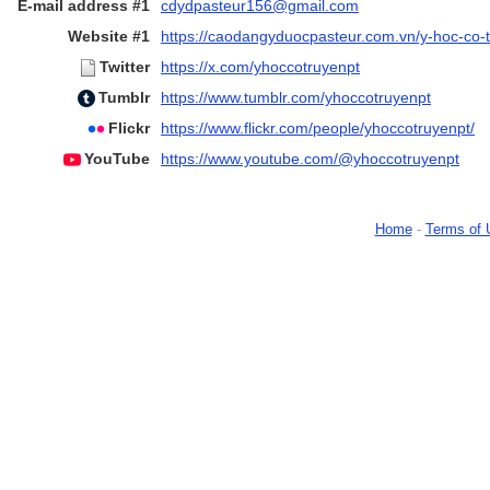
E-mail address #1
cdydpasteur156@gmail.com
Website #1
https://caodangyduocpasteur.com.vn/y-hoc-co-
Twitter
https://x.com/yhoccotruyenpt
Tumblr
https://www.tumblr.com/yhoccotruyenpt
Flickr
https://www.flickr.com/people/yhoccotruyenpt/
YouTube
https://www.youtube.com/@yhoccotruyenpt
Home
-
Terms of 