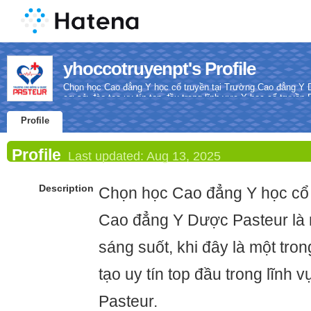
yhoccotruyenpt's Profile
Chọn học Cao đẳng Y học cổ truyền tại Trường Cao đẳng Y D
cơ sở đào tạo uy tín top đầu trong lĩnh vực Y học cổ truyền 
Profile
Profile
Last updated:
Aug 13, 2025
Description
Chọn học Cao đẳng Y học cổ 
Cao đẳng Y Dược Pasteur là 
sáng suốt, khi đây là một tr
tạo uy tín top đầu trong lĩnh 
Pasteur.