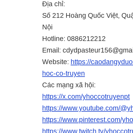
Địa chỉ:
Số 212 Hoàng Quốc Việt, Quậ
Nội
Hotline: 0886212212
Email: cdydpasteur156@gmai
Website:
https://caodangyduo
hoc-co-truyen
Các mạng xã hội:
https://x.com/yhoccotruyenpt
https://www.youtube.com/@y
https://www.pinterest.com/yh
https://www.twitch.tv/yhoccot