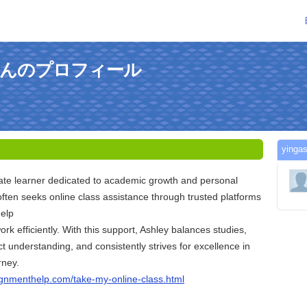
y13さんのプロフィール
yin
nate learner dedicated to academic growth and personal
ten seeks online class assistance through trusted platforms
elp
k efficiently. With this support, Ashley balances studies,
t understanding, and consistently strives for excellence in
rney.
ignmenthelp.com/take-my-online-class.html