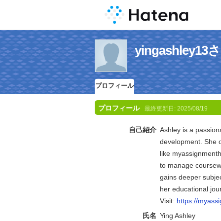
yingashle
プロフィール
プロフィール
最終更新日:
2025/08/19
自己紹介
Ashley is a passio
development. She of
like myassignmenth
to manage coursewor
gains deeper subjec
her educational jou
Visit:
https://myass
氏名
Ying Ashley