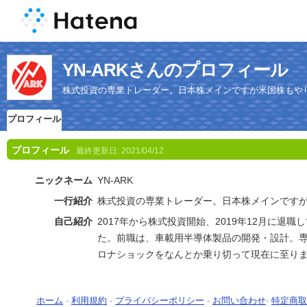
YN-ARKさんのプロフィール
株式投資の専業トレーダー。日本株メインですが米国株もや
プロフィール
プロフィール
最終更新日:
2021/04/12
ニックネーム
YN-ARK
一行紹介
株式投資の専業トレーダー。日本株メインです
自己紹介
2017年から株式投資開始、2019年12月に退
た。前職は、車載用半導体製品の開発・設計。専
ロナショックをなんとか乗り切って現在に至り
ホーム
-
利用規約
-
プライバシーポリシー
-
お問い合わせ
-
特定商取