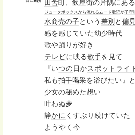
自己紹介
田舎
町、飲屋街の片隅にあ
ジュークボックス
から
流れる
ムード歌謡
が
子守
水商売
の子
という
差別
と
偏
感
を感じていた幼少
時代
歌や踊りが好き
テレビ
に映る
歌手
を見て
『い
つの
日か
スポットライ
私も
拍手喝采
を浴びたい』
少女
の秘めた想い
叶わぬ夢
静
かに
くすぶり続けていた
ようやく今