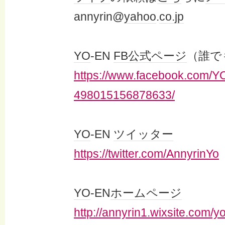
annyrin@
yahoo
.
co.jp
YO
-EN
FB
公式ページ
（誰で
https://www.facebook.com/Y
498015156878633/
YO
-EN
ツイッター
https://twitter.com/AnnyrinYo
YO
-EN
ホームページ
http://annyrin1.wixsite.com/y