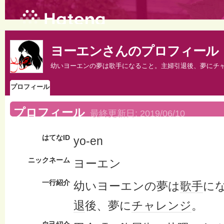
ヨーエンさんのプロフィール
幼いヨーエンの夢は歌手になること。主婦引退後、夢にチ
プロフィール
プロフィール
最終更新日:
2019/06/10
はてなID
yo-en
ニックネーム
ヨーエン
一行紹介
幼いヨーエンの夢は
歌手
に
退
後、夢に
チャレンジ
。