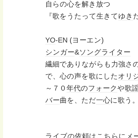
自らの心を解き放つ
『歌をうたって生きて
ゆき
YO
-EN (ヨーエン)
シンガー
&
ソングライター
繊細でありながらも力強さ
で、心の声を歌にした
オリ
～７０
年代
の
フォーク
や
歌
バー
曲を、ただ
一心
に歌う
ライブ
の依頼は
こち
らに
メ