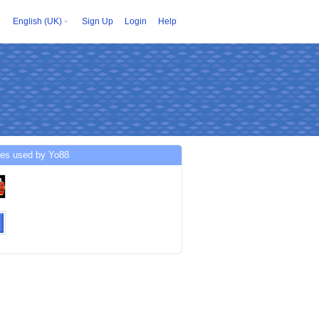
English (UK)
Sign Up
Login
Help
ces used by Yo88