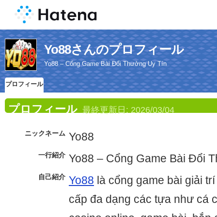
Yo88さんのプロフィール
Yo88 – Cổng Game Bài Đổi Thưởng Uy Tín
プロフィール
プロフィール
最終更新日:
2026/03/04
ニックネーム
Yo88
一行紹介
Yo88 – Cổng Game Bài Đổi T
自己紹介
Yo88
là cổng game bài giải tr
cấp đa dạng các tựa như cá c