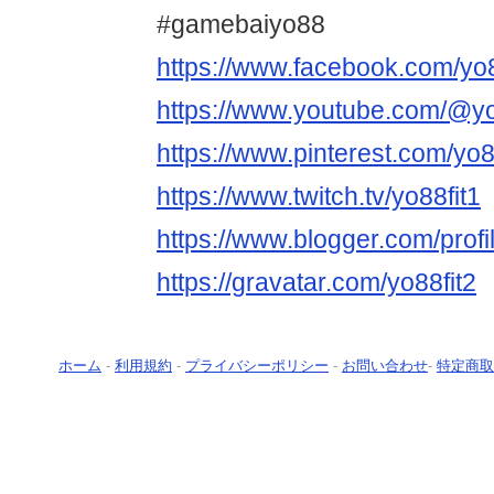
#gamebaiyo88
https://www.facebook.com/yo8
https://www.youtube.com/@yo
https://www.pinterest.com/yo88
https://www.twitch.tv/yo88fit1
https://www.blogger.com/pro
https://gravatar.com/yo88fit2
ホーム
-
利用規約
-
プライバシーポリシー
-
お問い合わせ
-
特定商取