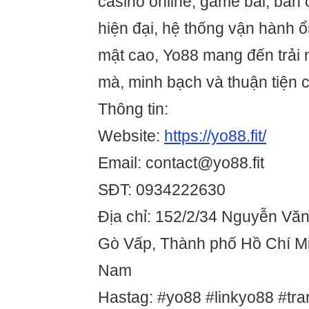
casino online, game bài, bắn c
hiện đại, hệ thống vận hành 
mật cao, Yo88 mang đến trải n
mà, minh bạch và thuận tiện 
Thông tin:
Website:
https://yo88.fit/
Email: contact@yo88.fit
SĐT: 0934222630
Địa chỉ: 152/2/34 Nguyễn Văn
Gò Vấp, Thành phố Hồ Chí Mi
Nam
Hastag: #yo88 #linkyo88 #tr