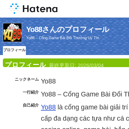
Yo88さんのプロフィール
Yo88 – Cổng Game Bài Đổi Thưởng Uy Tín
プロフィール
プロフィール
最終更新日:
2026/03/04
ニックネーム
Yo88
一行紹介
Yo88 – Cổng Game Bài Đổi T
自己紹介
Yo88
là cổng game bài giải tr
cấp đa dạng các tựa như cá c