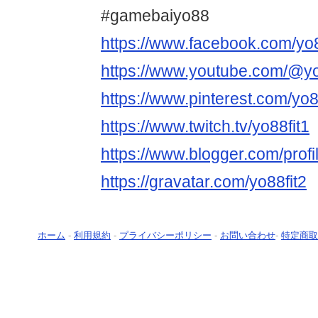
#gamebaiyo88
https://www.facebook.com/yo8
https://www.youtube.com/@yo
https://www.pinterest.com/yo88
https://www.twitch.tv/yo88fit1
https://www.blogger.com/pro
https://gravatar.com/yo88fit2
ホーム
-
利用規約
-
プライバシーポリシー
-
お問い合わせ
-
特定商取