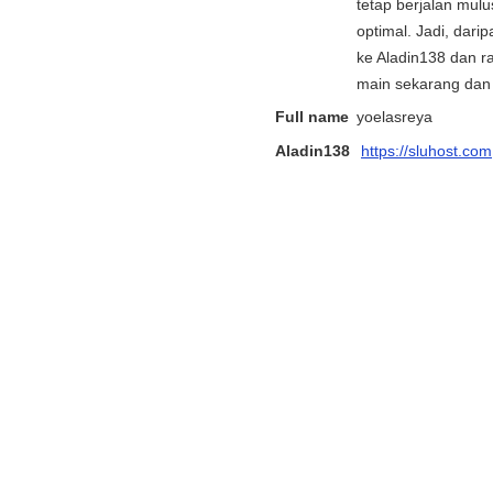
tetap berjalan mul
optimal. Jadi, dari
ke Aladin138 dan ra
main sekarang dan
Full name
yoelasreya
Aladin138
https://sluhost.com