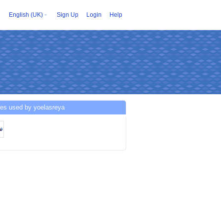
English (UK)
Sign Up
Login
Help
ces used by yoelasreya