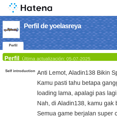
Perfil de yoelasreya
Perfil
Perfil
Última actualización:
05-07-2025
Self introduction
Anti Lemot, Aladin138 Bikin 
Kamu pasti tahu betapa gan
loading lama, apalagi pas lag
Nah, di Aladin138, kamu gak b
Semua game berjalan super c