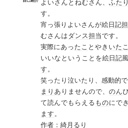
自己紹介
よいさんとねむさん、
ふた
す。
宵っ張りよいさんが絵
日記
担
むさんは
ダンス
担当
です。
実際にあっ
たこ
とやき
いた
いいなということを絵
日記
す
。
笑ったり泣いたり、感動的で
まりあ
りませんので、
のん
て読んでもらえる
もの
にで
ます
。
作者：綺月るり