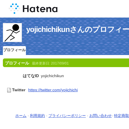
yojichichikunさんのプロフィ
プロフィール
プロフィール
最終更新日:
2017/09/01
はてなID
yojichichikun
Twitter
https://twitter.com/yojichichi
ホーム
-
利用規約
-
プライバシーポリシー
-
お問い合わせ
-
特定商取