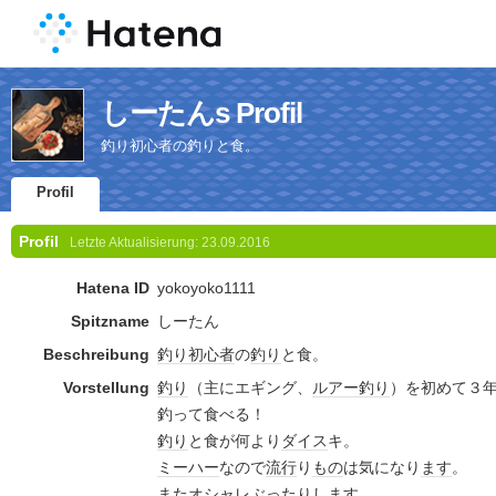
しーたんs Profil
釣り初心者の釣りと食。
Profil
Profil
Letzte Aktualisierung:
23.09.2016
Hatena ID
yokoyoko1111
Spitzname
しーたん
Beschreibung
釣り
初心者
の
釣り
と食。
Vorstellung
釣り
（主にエギング、
ルアー
釣り
）を初めて３
釣って食べる！
釣り
と食が何より
ダイス
キ。
ミーハー
なので
流行
り
もの
は気になり
ます
。
またオシャレぶったり
しま
す。