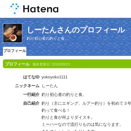
しーたんさんのプロフィール
釣り初心者の釣りと食。
プロフィール
プロフィール
最終更新日:
2016/09/23
はてなID
yokoyoko1111
ニックネーム
しーたん
一行紹介
釣り
初心者
の
釣り
と食。
自己紹介
釣り
（主にエギング、
ルアー
釣り
）を初めて３
釣って食べる！
釣り
と食が何より
ダイス
キ。
ミーハー
なので
流行
り
もの
は気になり
ます
。