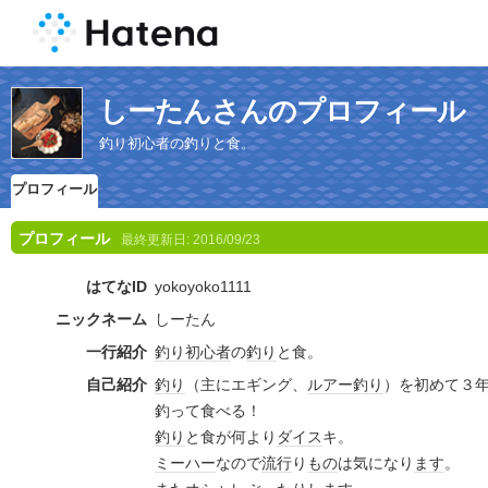
しーたんさんのプロフィール
釣り初心者の釣りと食。
プロフィール
プロフィール
最終更新日:
2016/09/23
はてなID
yokoyoko1111
ニックネーム
しーたん
一行紹介
釣り
初心者
の
釣り
と食。
自己紹介
釣り
（主にエギング、
ルアー
釣り
）を初めて３
釣って食べる！
釣り
と食が何より
ダイス
キ。
ミーハー
なので
流行
り
もの
は気になり
ます
。