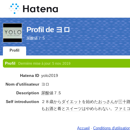
Profil de ヨロ
尿酸値７.5
Profil
Profil
Dernière mise à jour:
5 nov. 2019
Hatena ID
yolo2019
Nom d'utilisateur
ヨロ
Description
尿酸
値７.5
Self introduction
２８歳
から
ダイエット
を始めた
おっさん
が
三十
も
お酒
と肴と
スイーツ
はやめられない。
ファミ
Accueil
-
Conditions d'utilisatio