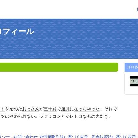
ロフィール
ヨロ
ット
を始めた
おっさん
が
三十路
で
痛風
に
なっちゃった
。それで
ーツ
はやめられない。
ファミコン
とか
レトロ
な
もの
大好き。
リシー
-
お問い合わせ
-
特定商取引法に基づく表示
-
資金決済法に基づく表示