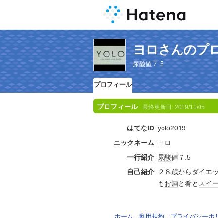
ヨロさんのプ
尿酸値７.5
プロフィール
プロフィール
最終更新日:
2019/11/05
はてなID
yolo2019
ニックネーム
ヨロ
一行紹介
尿酸
値７.5
自己紹介
２８歳
から
ダイエ
も
お酒
と肴と
スイ
ホーム
-
利用規約
-
プライバシーポ