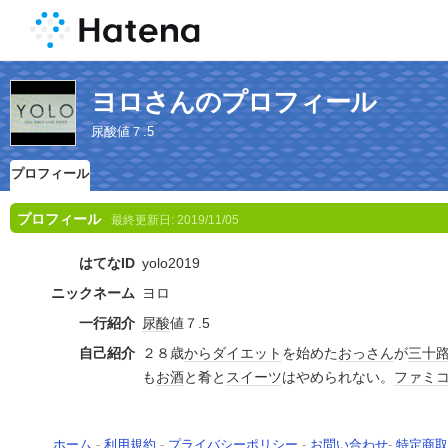
ヨロさんのプロフィール
尿酸値７.5
プロフィール
プロフィール
最終更新日:
2019/11/05
はてなID
yolo2019
ニックネーム
ヨロ
一行紹介
尿酸
値７.5
自己紹介
２８歳
から
ダイエット
を始めた
おっさん
が
三十
も
お酒
と肴と
スイーツ
はやめられない。
ファミ
ホーム
-
利用規約
-
プライバシーポリシー
-
お問い合わせ
-
特定商取