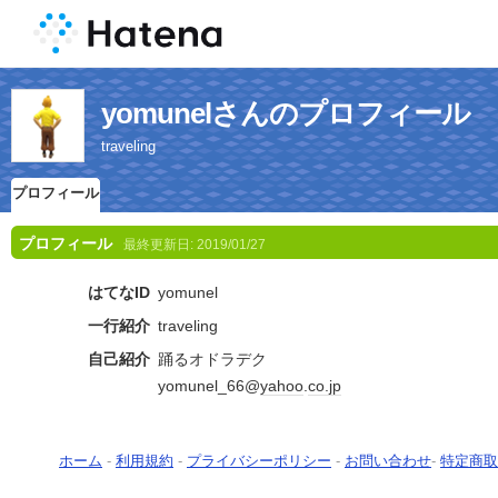
yomunelさんのプロフィール
traveling
プロフィール
プロフィール
最終更新日:
2019/01/27
はてなID
yomunel
一行紹介
traveling
自己紹介
踊るオドラデク
yomunel_66@
yahoo
.
co.jp
ホーム
-
利用規約
-
プライバシーポリシー
-
お問い合わせ
-
特定商取