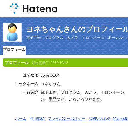
ヨネちゃんさんのプロフィー
電子工作、プログラム、カメラ、トロンボーン、ボーカル、
プロフィール
プロフィール
最終更新日:
2012/10/15
はてなID
yoneto164
ニックネーム
ヨネちゃん
一行紹介
電子工作
、
プログラム
、
カメラ
、
トロンボーン
ン
、
手品
など、いろいろやり
ます
。
ホーム
-
利用規約
-
プライバシーポリシー
-
お問い合わせ
-
特定商取