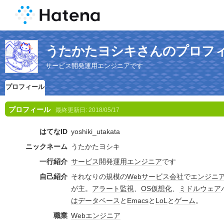
うたかたヨシキさんのプロフ
サービス開発運用エンジニアです
プロフィール
プロフィール
最終更新日:
2018/05/17
はてなID
yoshiki_utakata
ニックネーム
うたかたヨシキ
一行紹介
サービス
開発
運用
エンジニア
です
自己紹介
それなりの規模の
Webサービス
会社
で
エンジニ
が主。
アラート
監視
、
OS
仮想化
、
ミドルウェア
は
データベース
と
Emacs
と
LoL
と
ゲーム
。
職業
Web
エンジニア