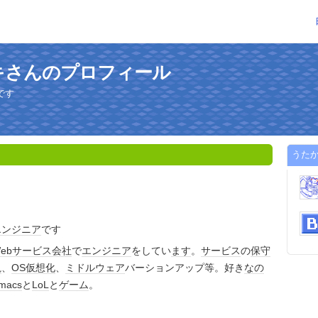
キさんのプロフィール
です
うた
エンジニア
です
Webサービス
会社
で
エンジニア
をしてい
ます
。
サービス
の
保守
視
、
OS
仮想化
、
ミドルウェア
バーションアップ等。好き
なの
macs
と
LoL
と
ゲーム
。