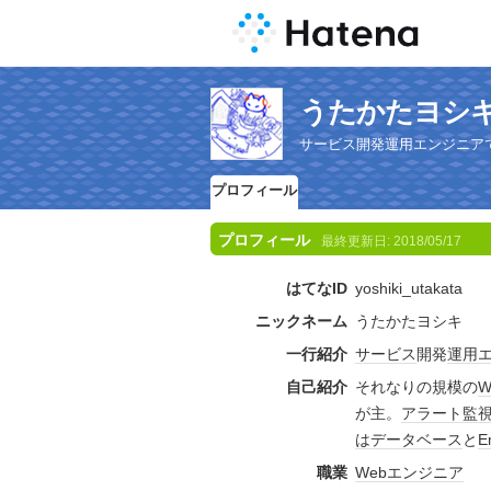
うたかたヨシ
サービス開発運用エンジニア
プロフィール
プロフィール
最終更新日:
2018/05/17
はてなID
yoshiki_utakata
ニックネーム
うたかたヨシキ
一行紹介
サービス
開発
運用
自己紹介
それなりの規模の
が主。
アラート
監
は
データベース
と
E
職業
Web
エンジニア