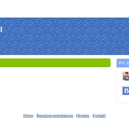
l
Von よ
Home
-
Benutzervereinbarung
-
Hinweis
-
Kontakt