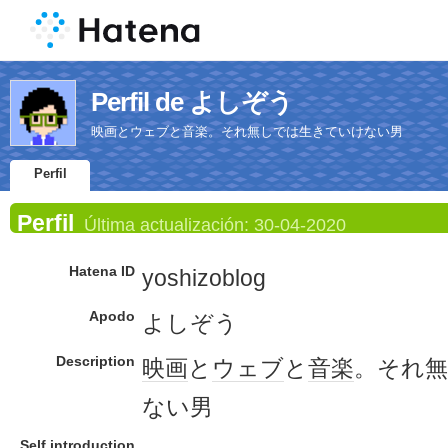
Perfil de よしぞう
映画とウェブと音楽。それ無しでは生きていけない男
Perfil
Perfil
Última actualización:
30-04-2020
Hatena ID
yoshizoblog
Apodo
よしぞう
Description
映画
と
ウェブ
と
音楽
。それ
ない男
Self introduction