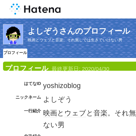
よしぞうさんのプロフィール
映画とウェブと音楽。それ無しでは生きていけない男
プロフィール
プロフィール
最終更新日:
2020/04/30
はてなID
yoshizoblog
ニックネーム
よしぞう
一行紹介
映画
と
ウェブ
と
音楽
。それ
ない男