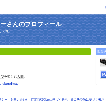
ナーさんのプロフィール
む人間。
四葉
遊び
を楽しむ
人間
。
yotubarailway
リシー
-
お問い合わせ
-
特定商取引法に基づく表示
-
資金決済法に基づく表示