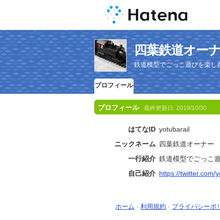
四葉鉄道オー
鉄道模型でごっこ遊びを楽し
プロフィール
プロフィール
最終更新日:
2019/10/30
はてなID
yotubarail
ニックネーム
四葉鉄道オーナー
一行紹介
鉄道模型
で
ごっこ
自己紹介
https://twitter.com/
ホーム
-
利用規約
-
プライバシーポ