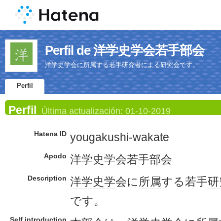
Perfil de 洋学史学会若手部会
洋学史学会に所属する若手研究者による研究会です。
Perfil
Perfil
Última actualización:
01-10-2019
Hatena ID
yougakushi-wakate
Apodo
洋学史学会若手部会
Description
洋学
史学
会に
所属
する若手
研
です。
Self introduction