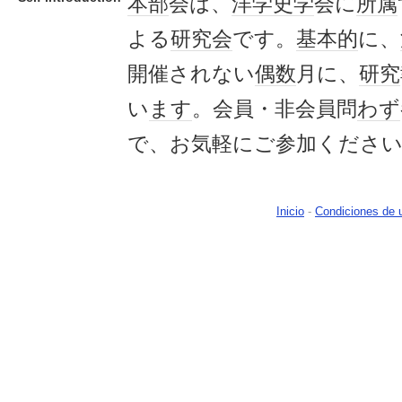
本部
会は、
洋学
史学
会に
所属
よる
研究会
です。
基本的
に、
開催されない
偶数
月に、
研究
い
ます
。会員・非会員問
わず
で、お気軽にご参加くださ
Inicio
-
Condiciones de 