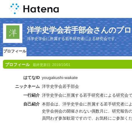
洋学史学会若手部会さんのプロ
洋学史学会に所属する若手研究者による研究会です。
プロフィール
プロフィール
最終更新日:
2019/10/01
はてなID
yougakushi-wakate
ニックネーム
洋学史学会若手部会
一行紹介
洋学
史学
会に
所属
する若手
研究者
による
研究会
自己紹介
本部
会は、
洋学
史学
会に
所属
する若手
研究者
に
史学
会
例会
の開催されない
偶数
月に、
研究
報告
員問
わず
参加歓迎ですので、お気軽にご参加く