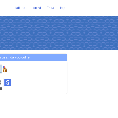
Italiano
Iscriviti
Entra
Help
i usati da youjoulife