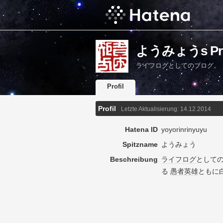
ようみょうs Pro
ライフログとしてのブログ。「
Profil
Profil
Letzte Aktualisierung:
14.12.2014
Hatena ID
yoyorinrinyuyu
Spitzname
ようみょう
Beschreibung
ライフログ
として
る
愚者
英雄
ともに