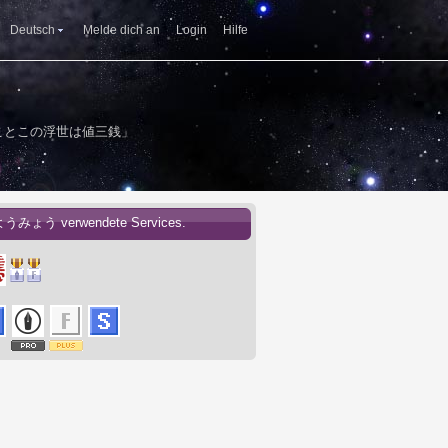
Deutsch
Melde dich an
Login
Hilfe
ことこの浮世は値三銭」
ようみょう verwendete Services.