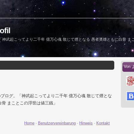
fil
神武起こってより二千年 億万心魂 散じて煙となる 愚者英雄ともに白骨 ま
Von 
の
ブログ
。「
神武
起こってより二千年 億万心魂 散じて煙とな
白骨
まこと
この浮世は値三銭」
Home
-
Benutzervereinbarung
-
Hinweis
-
Kontakt